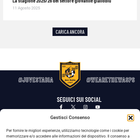
La stagione 2025/26 del settore giovanile gialloblù
11 Agosto 2025
CARICA ANCORA
#JUVESTABIA
#WEARETHEWASPS
SEGUICI SUI SOCIAL
Privacy Policy
Cookie Policy
Termini e condizioni generali
Gestisci Consenso
Per fornire le migliori esperienze, utilizziamo tecnologie come i cookie per
La Società ha nominato il Responsabile della Protezione dei Dati Personali (DPO), figura specializzata che vigila sulle modalità
memorizzare e/o accedere alle informazioni del dispositivo. Il consenso a