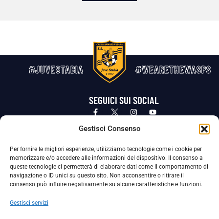
#JUVESTABIA
#WEARETHEWASPS
SEGUICI SUI SOCIAL
Privacy Policy
Cookie Policy
Termini e condizioni generali
Gestisci Consenso
Per fornire le migliori esperienze, utilizziamo tecnologie come i cookie per
La Società ha nominato il Responsabile della Protezione dei Dati Personali (DPO), figura specializzata che vigila sulle modalità
memorizzare e/o accedere alle informazioni del dispositivo. Il consenso a
adottate dalla nostra Società per tutelare i Suoi dati personali.
queste tecnologie ci permetterà di elaborare dati come il comportamento di
navigazione o ID unici su questo sito. Non acconsentire o ritirare il
Per contattare il DPO può scrivere a
consenso può influire negativamente su alcune caratteristiche e funzioni.
dpo@ssjuvestabia.it
Gestisci servizi
Può contattare sempre