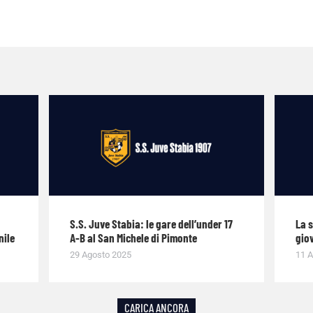
S.S. Juve Stabia: le gare dell’under 17
La 
nile
A-B al San Michele di Pimonte
giov
29 Agosto 2025
11 A
CARICA ANCORA