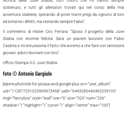
tecnica della Juve Stabia, tutti coloro che mi hanno sempre
sostenuto, e tutti gli allenatori trovati qui nel corso della mia
avventura stabiese, sperando di poter trarre pregi da ognuno di loro
ed evitarne i difetti, ma restando sempre Fabio”.
Il commento di mister Ciro Ferrara: “Sposo il progetto della Juve
Stabia con enorme felicità. Sarà un piacere lavorare con Fabio
Caserta e mi entusiasma il fatto che avremo a che fare con tantissimi
giovani: adoro lavorare con loro”.
Ufficio Stampa S.S. Juve Stabia
foto © Antonio Gargiulo
[alpine-phototile-for-picasa-and-google-plus src=”user_album”
uid=”112877231023909973458″ ualb=”6443285440465239105″
imgl=”fancybox” style=”wall” row=”6″ size=”320″ num=”256″
shadow=”1″ highlight=”1″ curve=”1″ align=”center” max=”100″]