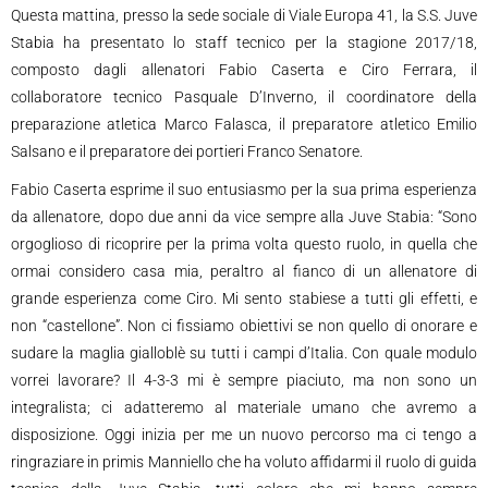
Questa mattina, presso la sede sociale di Viale Europa 41, la S.S. Juve
Stabia ha presentato lo staff tecnico per la stagione 2017/18,
composto dagli allenatori Fabio Caserta e Ciro Ferrara, il
collaboratore tecnico Pasquale D’Inverno, il coordinatore della
preparazione atletica Marco Falasca, il preparatore atletico Emilio
Salsano e il preparatore dei portieri Franco Senatore.
Fabio Caserta esprime il suo entusiasmo per la sua prima esperienza
da allenatore, dopo due anni da vice sempre alla Juve Stabia: “Sono
orgoglioso di ricoprire per la prima volta questo ruolo, in quella che
ormai considero casa mia, peraltro al fianco di un allenatore di
grande esperienza come Ciro. Mi sento stabiese a tutti gli effetti, e
non “castellone”. Non ci fissiamo obiettivi se non quello di onorare e
sudare la maglia gialloblè su tutti i campi d’Italia. Con quale modulo
vorrei lavorare? Il 4-3-3 mi è sempre piaciuto, ma non sono un
integralista; ci adatteremo al materiale umano che avremo a
disposizione. Oggi inizia per me un nuovo percorso ma ci tengo a
ringraziare in primis Manniello che ha voluto affidarmi il ruolo di guida