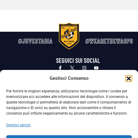
#JUVESTABIA
#WEARETHEWASPS
SEGUICI SUI SOCIAL
Privacy Policy
Cookie Policy
Termini e condizioni generali
Gestisci Consenso
Per fornire le migliori esperienze, utilizziamo tecnologie come i cookie per
La Società ha nominato il Responsabile della Protezione dei Dati Personali (DPO), figura specializzata che vigila sulle modalità
memorizzare e/o accedere alle informazioni del dispositivo. Il consenso a
adottate dalla nostra Società per tutelare i Suoi dati personali.
queste tecnologie ci permetterà di elaborare dati come il comportamento di
navigazione o ID unici su questo sito. Non acconsentire o ritirare il
Per contattare il DPO può scrivere a
consenso può influire negativamente su alcune caratteristiche e funzioni.
dpo@ssjuvestabia.it
Gestisci servizi
Può contattare sempre
dpo@ssjuvestabia.it