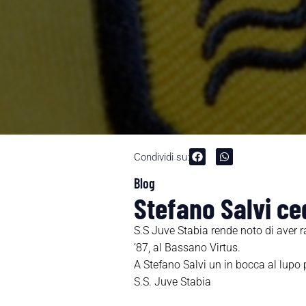
Condividi su:
Blog
Stefano Salvi ce
S.S Juve Stabia rende noto di aver ra
‘8­7, al Bassano Virtu­s.
A Stefano Salvi un in bocca al lupo p
S.S. Juve Stabia