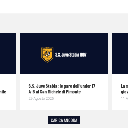
S.S. Juve Stabia: le gare dell’under 17
La 
nile
A-B al San Michele di Pimonte
giov
29 Agosto 2025
11 A
CARICA ANCORA