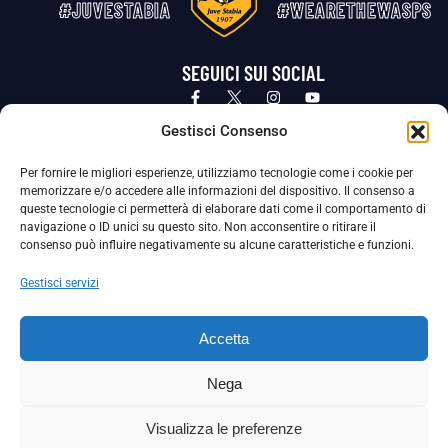
#JUVESTABIA
#WEARETHEWASPS
SEGUICI SUI SOCIAL
Privacy Policy
Cookie Policy
Termini e condizioni generali
Gestisci Consenso
Per fornire le migliori esperienze, utilizziamo tecnologie come i cookie per
La Società ha nominato il Responsabile della Protezione dei Dati Personali (DPO), figura specializzata che vigila sulle modalità
memorizzare e/o accedere alle informazioni del dispositivo. Il consenso a
adottate dalla nostra Società per tutelare i Suoi dati personali.
queste tecnologie ci permetterà di elaborare dati come il comportamento di
navigazione o ID unici su questo sito. Non acconsentire o ritirare il
Per contattare il DPO può scrivere a
consenso può influire negativamente su alcune caratteristiche e funzioni.
dpo@ssjuvestabia.it
Gestisci servizi
Può contattare sempre
dpo@ssjuvestabia.it
Accetta
anche per quanto riguarda la normativa vigente in materia di Whistleblowing.
Nega
La Società ha inoltre adottato un proprio Codice Etico, consultabile al seguente link:
Visualizza le preferenze
Scarica il Codice Etico