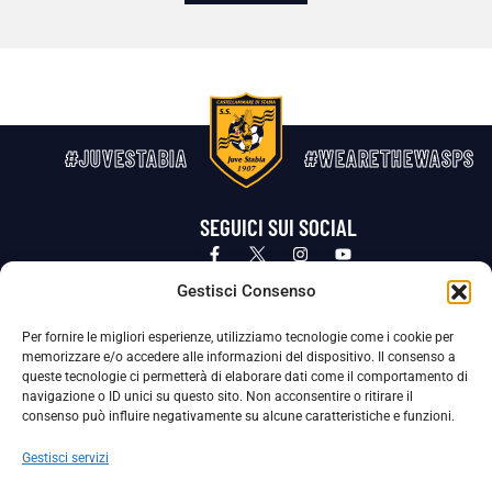
#JUVESTABIA
#WEARETHEWASPS
SEGUICI SUI SOCIAL
Privacy Policy
Cookie Policy
Termini e condizioni generali
Gestisci Consenso
Per fornire le migliori esperienze, utilizziamo tecnologie come i cookie per
La Società ha nominato il Responsabile della Protezione dei Dati Personali (DPO), figura specializzata che vigila sulle modalità
memorizzare e/o accedere alle informazioni del dispositivo. Il consenso a
adottate dalla nostra Società per tutelare i Suoi dati personali.
queste tecnologie ci permetterà di elaborare dati come il comportamento di
navigazione o ID unici su questo sito. Non acconsentire o ritirare il
Per contattare il DPO può scrivere a
consenso può influire negativamente su alcune caratteristiche e funzioni.
dpo@ssjuvestabia.it
Gestisci servizi
Può contattare sempre