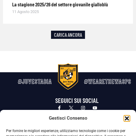
La stagione 2025/26 del settore giovanile gialloblù
11 Agosto 2025
CARICA ANCORA
#JUVESTABIA
#WEARETHEWASPS
SEGUICI SUI SOCIAL
Privacy Policy
Cookie Policy
Termini e condizioni generali
Gestisci Consenso
Per fornire le migliori esperienze, utilizziamo tecnologie come i cookie per
La Società ha nominato il Responsabile della Protezione dei Dati Personali (DPO), figura specializzata che vigila sulle modalità