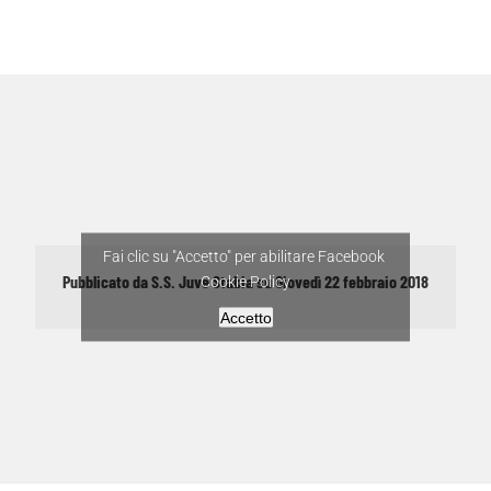
Fai clic su "Accetto" per abilitare Facebook
Pubblicato da
S.S. Juve Stabia
su
Giovedì 22 febbraio 2018
Cookie Policy
Accetto