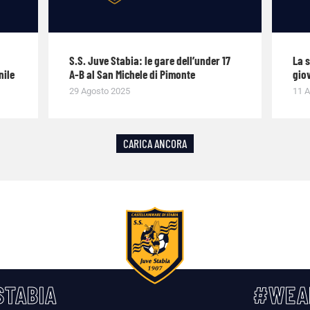
S.S. Juve Stabia: le gare dell’under 17
La 
nile
A-B al San Michele di Pimonte
giov
29 Agosto 2025
11 A
CARICA ANCORA
TABIA
#WEA