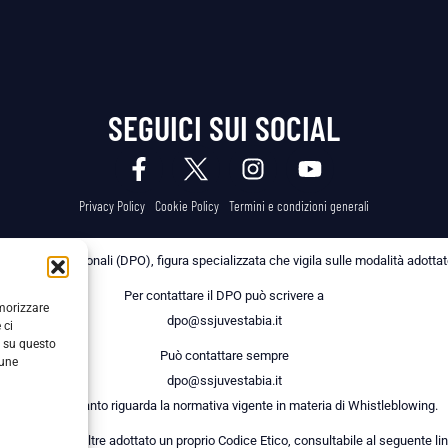
SEGUICI SUI SOCIAL
Privacy Policy
Cookie Policy
Termini e condizioni generali
 dei Dati Personali (DPO), figura specializzata che vigila sulle modalità adottate 
Per contattare il DPO può scrivere a
emorizzare
dpo@ssjuvestabia.it
 ci
i su questo
Può contattare sempre
cune
dpo@ssjuvestabia.it
anche per quanto riguarda la normativa vigente in materia di Whistleblowing.
a Società ha inoltre adottato un proprio Codice Etico, consultabile al seguente lin