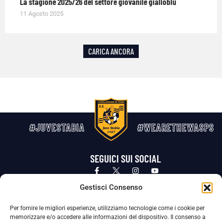
La stagione 2025/26 del settore giovanile gialloblù
11 Agosto 2025
CARICA ANCORA
#JUVESTABIA
#WEARETHEWASPS
SEGUICI SUI SOCIAL
Privacy Policy
Cookie Policy
Termini e condizioni generali
Gestisci Consenso
Per fornire le migliori esperienze, utilizziamo tecnologie come i cookie per
La Società ha nominato il Responsabile della Protezione dei Dati Personali (DPO), figura specializzata che vigila sulle modalità
memorizzare e/o accedere alle informazioni del dispositivo. Il consenso a