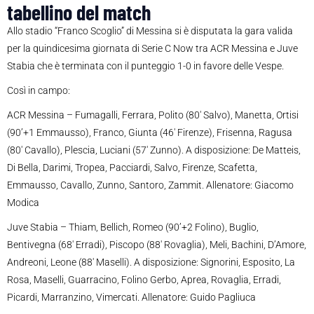
tabellino del match
Allo stadio “Franco Scoglio” di Messina si è disputata la gara valida
per la quindicesima giornata di Serie C Now tra ACR Messina e Juve
Stabia che è terminata con il punteggio 1-0 in favore delle Vespe.
Così in campo:
ACR Messina – Fumagalli, Ferrara, Polito (80′ Salvo), Manetta, Ortisi
(90’+1 Emmausso), Franco, Giunta (46′ Firenze), Frisenna, Ragusa
(80′ Cavallo), Plescia, Luciani (57′ Zunno). A disposizione: De Matteis,
Di Bella, Darimi, Tropea, Pacciardi, Salvo, Firenze, Scafetta,
Emmausso, Cavallo, Zunno, Santoro, Zammit. Allenatore: Giacomo
Modica
Juve Stabia – Thiam, Bellich, Romeo (90’+2 Folino), Buglio,
Bentivegna (68′ Erradi), Piscopo (88′ Rovaglia), Meli, Bachini, D’Amore,
Andreoni, Leone (88′ Maselli). A disposizione: Signorini, Esposito, La
Rosa, Maselli, Guarracino, Folino Gerbo, Aprea, Rovaglia, Erradi,
Picardi, Marranzino, Vimercati. Allenatore: Guido Pagliuca