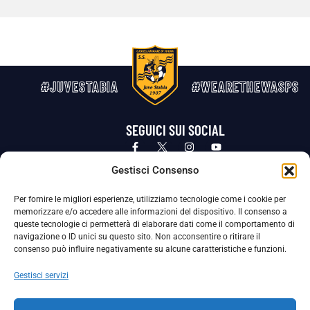
#JUVESTABIA
#WEARETHEWASPS
SEGUICI SUI SOCIAL
Privacy Policy
Cookie Policy
Termini e condizioni generali
Gestisci Consenso
Per fornire le migliori esperienze, utilizziamo tecnologie come i cookie per
La Società ha nominato il Responsabile della Protezione dei Dati Personali (DPO), figura specializzata che vigila sulle modalità
memorizzare e/o accedere alle informazioni del dispositivo. Il consenso a
adottate dalla nostra Società per tutelare i Suoi dati personali.
queste tecnologie ci permetterà di elaborare dati come il comportamento di
navigazione o ID unici su questo sito. Non acconsentire o ritirare il
Per contattare il DPO può scrivere a
consenso può influire negativamente su alcune caratteristiche e funzioni.
dpo@ssjuvestabia.it
Gestisci servizi
Può contattare sempre
dpo@ssjuvestabia.it