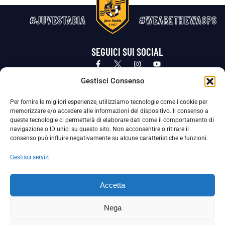
#JUVESTABIA
#WEARETHEWASPS
SEGUICI SUI SOCIAL
Privacy Policy
Cookie Policy
Termini e condizioni generali
Gestisci Consenso
Per fornire le migliori esperienze, utilizziamo tecnologie come i cookie per
La Società ha nominato il Responsabile della Protezione dei Dati Personali (DPO), figura specializzata che vigila sulle modalità
memorizzare e/o accedere alle informazioni del dispositivo. Il consenso a
adottate dalla nostra Società per tutelare i Suoi dati personali.
queste tecnologie ci permetterà di elaborare dati come il comportamento di
navigazione o ID unici su questo sito. Non acconsentire o ritirare il
Per contattare il DPO può scrivere a
consenso può influire negativamente su alcune caratteristiche e funzioni.
dpo@ssjuvestabia.it
Gestisci servizi
Può contattare sempre
dpo@ssjuvestabia.it
Accetta
anche per quanto riguarda la normativa vigente in materia di Whistleblowing.
Nega
La Società ha inoltre adottato un proprio Codice Etico, consultabile al seguente link: