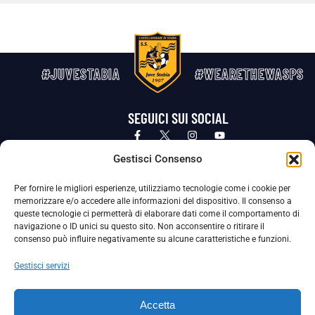
#JUVESTABIA
#WEARETHEWASPS
SEGUICI SUI SOCIAL
Privacy Policy
Cookie Policy
Termini e condizioni generali
Gestisci Consenso
Per fornire le migliori esperienze, utilizziamo tecnologie come i cookie per
La Società ha nominato il Responsabile della Protezione dei Dati Personali (DPO), figura specializzata che vigila sulle modalità
memorizzare e/o accedere alle informazioni del dispositivo. Il consenso a
adottate dalla nostra Società per tutelare i Suoi dati personali.
queste tecnologie ci permetterà di elaborare dati come il comportamento di
navigazione o ID unici su questo sito. Non acconsentire o ritirare il
Per contattare il DPO può scrivere a
consenso può influire negativamente su alcune caratteristiche e funzioni.
dpo@ssjuvestabia.it
Gestisci servizi
Può contattare sempre
dpo@ssjuvestabia.it
Accetta
anche per quanto riguarda la normativa vigente in materia di Whistleblowing.