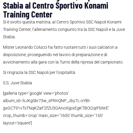
Stabia al Centro Sportivo Konami
Training Center
Si è svolto questa mattina, al Centro Sportivo SSC Napoli Konami
Training Center, l’allenamento congiunto tra la SSC Napoli e la Juve
Stabia.
Mister Leonardo Colucci ha fatto ruotare tutti i suoi calciatori a
disposizione, proseguendo nel lavoro di preparazione e di
avvicinamento alla gara con la Turris della ripresa del campionato.
Si ringrazia la SSC Napoli per l’ospitalità.
S.S. Juve Stabia
[galleria type=’google’ view=’photos’
album_id=’AJKgSkr73w_sPRnQNP_Jby7L-oYBt-
gxGCT91vTsTNqKZaF2fZU3GAnoXijpxEgKTBOI2qIFbNrE’
crop_thumb=’crop’ main_size=’1600′ thumb_size=’150′
layout=’square’]