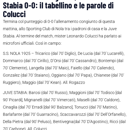
Stabia 0-0: il tabellino e le parole di
Colucci
Termina col punteggio di 0-0 l’allenamento congiunto di questa
mattina, allo Sporting Club di Nola tra i padroni di casa e la Juve
Stabia. Al termine del match, mister Leonardo Colucci ha parlato ai
microfoni ufficiali. Così in campo:
S.S. NOLA 1925 – Tricarico (dal 70′ Diglio), De Lucia (dal 70′ Lucarelli),
Dommarco (dal 70′ Cirillo), D’Orsi (dal 70′ Cassandro), Bontempi (dal
70′ Clemente), Langella (dal 70′ Maio), Faiello (dal 70′ Caliendo),
Gonzalez (dal 70′ Staiano), Oggiano (dal 70′ Papa), Chianese (dal 70′
Ruggiero), Maggio (dal 70′ Kean). All. Rogazzo
JUVE STABIA: Barosi (dal 70′ Russo), Maggioni (dal 70′ Todisco [dal
90′ Picardi], Mignanelli (dal 70′ Vimercati), Maselli (dal 70′ Caldore),
Cinaglia (dal 70′ Erradi [dal 90′ Balzano], Tonucci (dal 70′ Matino),
Barlafante (dal 70′ Guarracino), Scaccavarozzi (dal 70′ Dell’Orfanello),
Della Pietra (dal 90′ Peluso), Bentivegna(dal 70′ D’Agostino), Ricci (dal
70′ Carbone). All. Colucci