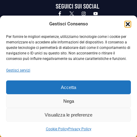
SEGUICI SUI SOCIAL
Privacy Policy
Cookie Policy
Termini e condizioni generali
Gestisci Consenso
Per fornire le migliori esperienze, utilizziamo tecnologie come i cookie per
La Società ha nominato il Responsabile della Protezione dei Dati Personali (DPO), figura specializzata che vigila sulle modalità
memorizzare e/o accedere alle informazioni del dispositivo. Il consenso a
adottate dalla nostra Società per tutelare i Suoi dati personali.
queste tecnologie ci permetterà di elaborare dati come il comportamento di
navigazione o ID unici su questo sito. Non acconsentire o ritirare il
Per contattare il DPO può scrivere a
consenso può influire negativamente su alcune caratteristiche e funzioni.
dpo@ssjuvestabia.it
Gestisci servizi
Può contattare sempre
dpo@ssjuvestabia.it
Accetta
anche per quanto riguarda la normativa vigente in materia di Whistleblowing.
Nega
La Società ha inoltre adottato un proprio Codice Etico, consultabile al seguente link:
Visualizza le preferenze
Scarica il Codice Etico
Cookie Policy
Privacy Policy
Copyright © 2024 – S.S. JUVE STABIA 1907 | P.IVA: 04246411211 | Tutti i diritti sono riservati | Made with
by
Rossi Web Media