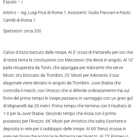
Espulsi – /
Arbitro – sig. Luigi Pica di Roma 1. Assistenti: Giulio Pancani e Paolo
Camilli di Roma 1
Spettatori: circa 200
Calcio d’inizio battuto dalle Vespe. Al 5’ cross di Pattarello per Iori che
di testa tenta la conclusione con Matosevic che devia in angolo. Al 10’
palla recuperata da Tonin, che appoggia per Adorante che serve
Mosti, tiro bloccato da Trombini. 25’ Mosti per Adorante, il suo
diagonale viene deviato in angolo da Trombini. Juve Stabia che
controlla il match, con l’Arezzo che si difende ordinatamente ma sul
finire del primo tempo le Vespe passano in vantaggio con un gran gol
di Mignanelli dai 25 metri. Primo tempo che termina con il risultato di
1-0 per la Juve Stabia. Secondo tempo che inizia con il primo
possesso per l’Arezzo. 66’ Mosti per Artistico che salta il portiere e
deposita in rete per il raddoppio delle Vespe. Al 69’ Renzi crossa in
area per Fiore che accorcia le distanza per l’Arezzo. Al 73’ Romeo ci