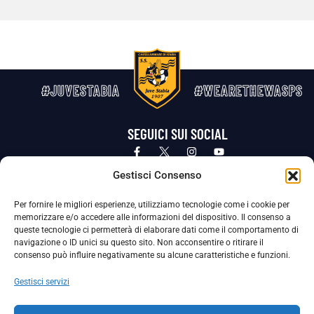
#JUVESTABIA
#WEARETHEWASPS
SEGUICI SUI SOCIAL
Privacy Policy
Cookie Policy
Termini e condizioni generali
Gestisci Consenso
Per fornire le migliori esperienze, utilizziamo tecnologie come i cookie per
La Società ha nominato il Responsabile della Protezione dei Dati Personali (DPO), figura specializzata che vigila sulle modalità
memorizzare e/o accedere alle informazioni del dispositivo. Il consenso a
adottate dalla nostra Società per tutelare i Suoi dati personali.
queste tecnologie ci permetterà di elaborare dati come il comportamento di
navigazione o ID unici su questo sito. Non acconsentire o ritirare il
Per contattare il DPO può scrivere a
consenso può influire negativamente su alcune caratteristiche e funzioni.
dpo@ssjuvestabia.it
Gestisci servizi
Può contattare sempre
dpo@ssjuvestabia.it