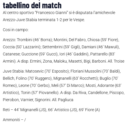
tabellino del match
Al centro sportivo “Francesco Gianni” si è disputata l’amichevole
Arezzo-Juve Stabia terminata 1-2 per le Vespe.
Cosi in campo:
Arezzo: Trombini (46’ Borra); Montini, Del Fabro, Chiosa (59’ Fiore),
Coccia (50’ Lazzarini); Settembrini (59’ Gigli), Damiani (46’ Mawuli),
Catanese; Guccione (59’ Gucci), Iori (46’ Gaddini), Pattarello (83‘
Armini). A disp. Ermini, Zona, Maloku, Masetti, Bigi, Barboni. All. Troise
Juve Stabia: Matosevic (70’ Esposito); Floriani Mussolini (70’ Baldi),
Bellich, Folino (70’ Ruggero), Mignanelli (63’ Rocchetti); Buglio (70’
Romeo), Leone (70’ Gerbo), Meli (57’ Di Marco); Mosti, Adorante (63’
Artistico), Tonin (57’ Piovanello). A disp. Da Riva, Candellone, Piscopo,
Pierobon, Varnier, Signorini. All. Pagliuca
Reti – 44’ Mignanelli (JS), 66’ Artistico (JS), 69’ Fiore (A)
Ammoniti – /