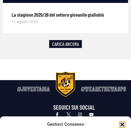
La stagione 2025/26 del settore giovanile gialloblù
11 Agosto 2025
CARICA ANCORA
#JUVESTABIA
#WEARETHEWASPS
SEGUICI SUI SOCIAL
Privacy Policy
Cookie Policy
Termini e condizioni generali
Gestisci Consenso