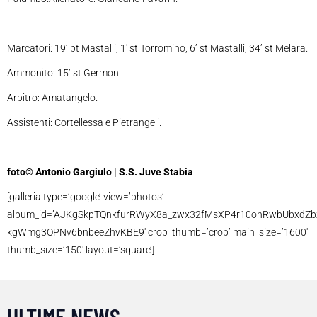
Marcatori: 19’ pt Mastalli, 1′ st Torromino, 6’ st Mastalli, 34’ st Melara.
Ammonito: 15’ st Germoni
Arbitro: Amatangelo.
Assistenti: Cortellessa e Pietrangeli.
foto© Antonio Gargiulo | S.S. Juve Stabia
[galleria type=’google’ view=’photos’
album_id=’AJKgSkpTQnkfurRWyX8a_zwx32fMsXP4r10ohRwbUbxdZbz
kgWmg3OPNv6bnbeeZhvKBE9′ crop_thumb=’crop’ main_size=’1600′
thumb_size=’150′ layout=’square’]
ULTIME NEWS