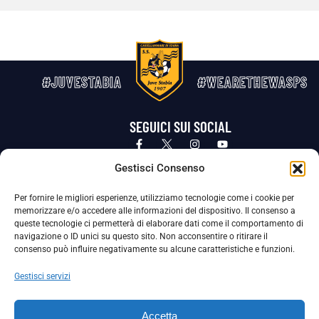
#JUVESTABIA
#WEARETHEWASPS
SEGUICI SUI SOCIAL
Privacy Policy
Cookie Policy
Termini e condizioni generali
Gestisci Consenso
Per fornire le migliori esperienze, utilizziamo tecnologie come i cookie per
La Società ha nominato il Responsabile della Protezione dei Dati Personali (DPO), figura specializzata che vigila sulle modalità
memorizzare e/o accedere alle informazioni del dispositivo. Il consenso a
adottate dalla nostra Società per tutelare i Suoi dati personali.
queste tecnologie ci permetterà di elaborare dati come il comportamento di
navigazione o ID unici su questo sito. Non acconsentire o ritirare il
Per contattare il DPO può scrivere a
consenso può influire negativamente su alcune caratteristiche e funzioni.
dpo@ssjuvestabia.it
Gestisci servizi
Può contattare sempre
dpo@ssjuvestabia.it
Accetta