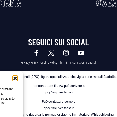
TABIA
#WEA
SEGUICI SUI SOCIAL
Privacy Policy
Cookie Policy
Termini e condizioni generali
 dei Dati Personali (DPO), figura specializzata che vigila sulle modalità adottate 
Per contattare il DPO può scrivere a
emorizzare
dpo@ssjuvestabia.it
 ci
i su questo
Può contattare sempre
cune
dpo@ssjuvestabia.it
anche per quanto riguarda la normativa vigente in materia di Whistleblowing.