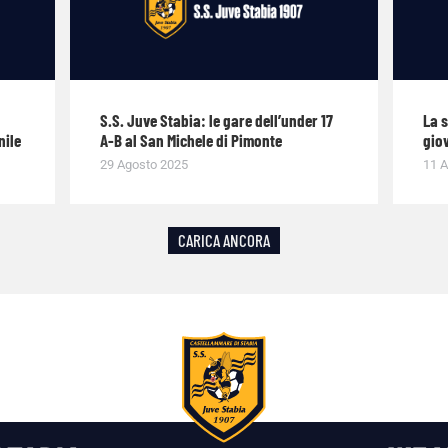
S.S. Juve Stabia: le gare dell’under 17
La 
nile
A-B al San Michele di Pimonte
giov
29 Agosto 2025
11 A
CARICA ANCORA