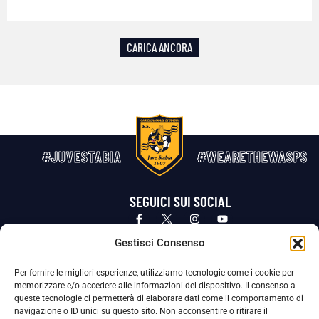
CARICA ANCORA
#JUVESTABIA
#WEARETHEWASPS
SEGUICI SUI SOCIAL
Privacy Policy
Cookie Policy
Termini e condizioni generali
Gestisci Consenso
Per fornire le migliori esperienze, utilizziamo tecnologie come i cookie per
La Società ha nominato il Responsabile della Protezione dei Dati Personali (DPO), figura specializzata che vigila sulle modalità
memorizzare e/o accedere alle informazioni del dispositivo. Il consenso a
adottate dalla nostra Società per tutelare i Suoi dati personali.
queste tecnologie ci permetterà di elaborare dati come il comportamento di
navigazione o ID unici su questo sito. Non acconsentire o ritirare il