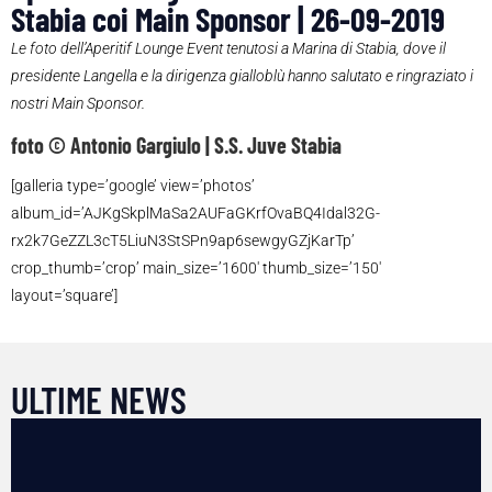
Stabia coi Main Sponsor | 26-09-2019
Le foto dell’Aperitif Lounge Event tenutosi a Marina di Stabia, dove il
presidente Langella e la dirigenza gialloblù hanno salutato e ringraziato i
nostri Main Sponsor.
foto © Antonio Gargiulo | S.S. Juve Stabia
[galleria type=’google’ view=’photos’
album_id=’AJKgSkplMaSa2AUFaGKrfOvaBQ4Idal32G-
rx2k7GeZZL3cT5LiuN3StSPn9ap6sewgyGZjKarTp’
crop_thumb=’crop’ main_size=’1600′ thumb_size=’150′
layout=’square’]
ULTIME NEWS