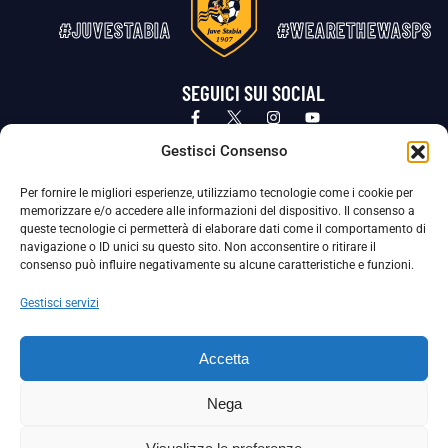
#JUVESTABIA
#WEARETHEWASPS
SEGUICI SUI SOCIAL
Privacy Policy
Cookie Policy
Termini e condizioni generali
Gestisci Consenso
Per fornire le migliori esperienze, utilizziamo tecnologie come i cookie per
La Società ha nominato il Responsabile della Protezione dei Dati Personali (DPO), figura specializzata che vigila sulle modalità
memorizzare e/o accedere alle informazioni del dispositivo. Il consenso a
adottate dalla nostra Società per tutelare i Suoi dati personali.
queste tecnologie ci permetterà di elaborare dati come il comportamento di
navigazione o ID unici su questo sito. Non acconsentire o ritirare il
Per contattare il DPO può scrivere a
consenso può influire negativamente su alcune caratteristiche e funzioni.
dpo@ssjuvestabia.it
Gestisci servizi
Può contattare sempre
dpo@ssjuvestabia.it
Accetta
anche per quanto riguarda la normativa vigente in materia di Whistleblowing.
Nega
La Società ha inoltre adottato un proprio Codice Etico, consultabile al seguente link: