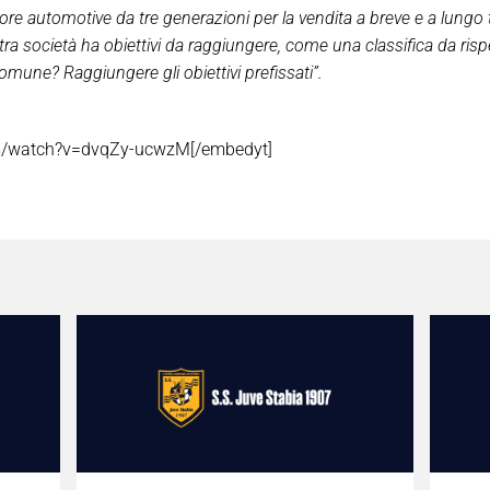
re automotive da tre generazioni per la vendita a breve e a lungo 
a società ha obiettivi da raggiungere, come una classifica da rispe
mune? Raggiungere gli obiettivi prefissati”.
om/watch?v=dvqZy-ucwzM[/embedyt]