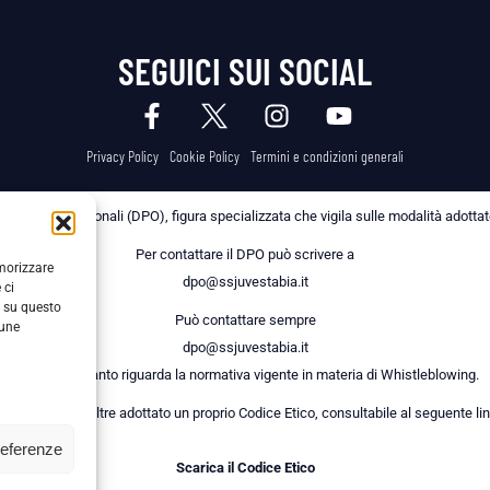
SEGUICI SUI SOCIAL
Privacy Policy
Cookie Policy
Termini e condizioni generali
 dei Dati Personali (DPO), figura specializzata che vigila sulle modalità adottate 
Per contattare il DPO può scrivere a
emorizzare
dpo@ssjuvestabia.it
 ci
i su questo
Può contattare sempre
cune
dpo@ssjuvestabia.it
anche per quanto riguarda la normativa vigente in materia di Whistleblowing.
a Società ha inoltre adottato un proprio Codice Etico, consultabile al seguente lin
referenze
Scarica il Codice Etico