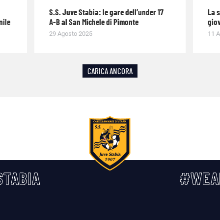
S.S. Juve Stabia: le gare dell’under 17
La 
nile
A-B al San Michele di Pimonte
giov
29 Agosto 2025
11 A
CARICA ANCORA
TABIA
#WEA