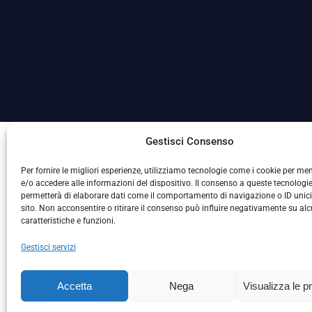
La Società ha nominato il Responsabile della Protezione
Gestisci Consenso
Per fornire le migliori esperienze, utilizziamo tecnologie come i cookie per m
e/o accedere alle informazioni del dispositivo. Il consenso a queste tecnologie
permetterà di elaborare dati come il comportamento di navigazione o ID unic
sito. Non acconsentire o ritirare il consenso può influire negativamente su al
caratteristiche e funzioni.
Gestisci servizi
L
Accetta
Nega
Visualizza le p