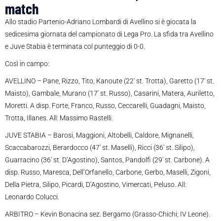
match
Allo stadio Partenio-Adriano Lombardi di Avellino si è giocata la
sedicesima giornata del campionato di Lega Pro. La sfida tra Avellino
e Juve Stabia è terminata col punteggio di 0-0.
Così in campo:
AVELLINO – Pane, Rizzo, Tito, Kanoute (22′ st. Trotta), Garetto (17′ st.
Maisto), Gambale, Murano (17′ st. Russo), Casarini, Matera, Auriletto,
Moretti. A disp. Forte, Franco, Russo, Ceccarelli, Guadagni, Maisto,
Trotta, Illanes. All: Massimo Rastelli.
JUVE STABIA – Barosi, Maggioni, Altobelli, Caldore, Mignanelli,
Scaccabarozzi, Berardocco (47′ st. Maselli), Ricci (36′ st. Silipo),
Guarracino (36′ st. D’Agostino), Santos, Pandolfi (29′ st. Carbone). A
disp. Russo, Maresca, Dell’Orfanello, Carbone, Gerbo, Maselli, Zigoni,
Della Pietra, Silipo, Picardi, D’Agostino, Vimercati, Peluso. All:
Leonardo Colucci.
ARBITRO – Kevin Bonacina sez. Bergamo (Grasso-Chichi; IV Leone).