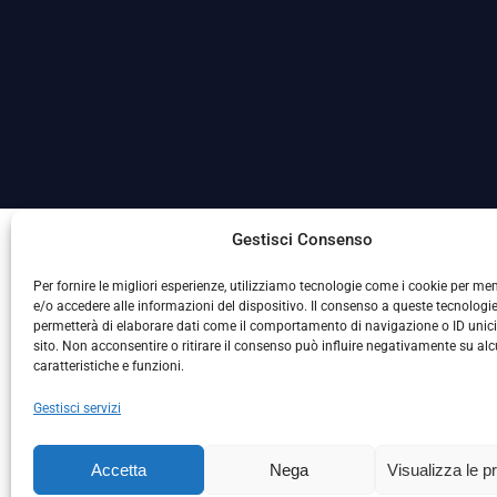
La Società ha nominato il Responsabile della Protezione
Gestisci Consenso
Per fornire le migliori esperienze, utilizziamo tecnologie come i cookie per m
e/o accedere alle informazioni del dispositivo. Il consenso a queste tecnologie
permetterà di elaborare dati come il comportamento di navigazione o ID unic
sito. Non acconsentire o ritirare il consenso può influire negativamente su al
caratteristiche e funzioni.
Gestisci servizi
L
Accetta
Nega
Visualizza le p