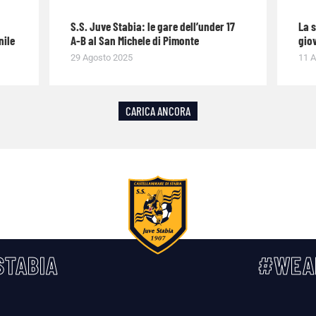
S.S. Juve Stabia: le gare dell’under 17
La 
nile
A-B al San Michele di Pimonte
giov
29 Agosto 2025
11 A
CARICA ANCORA
TABIA
#WEA