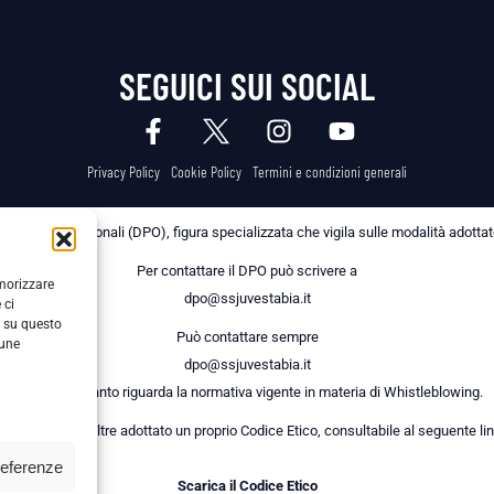
SEGUICI SUI SOCIAL
Privacy Policy
Cookie Policy
Termini e condizioni generali
 dei Dati Personali (DPO), figura specializzata che vigila sulle modalità adottate 
Per contattare il DPO può scrivere a
emorizzare
dpo@ssjuvestabia.it
 ci
i su questo
Può contattare sempre
cune
dpo@ssjuvestabia.it
anche per quanto riguarda la normativa vigente in materia di Whistleblowing.
a Società ha inoltre adottato un proprio Codice Etico, consultabile al seguente lin
referenze
Scarica il Codice Etico