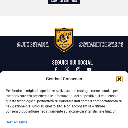
CARICA ANCORA
#JUVESTABIA
#WEARETHEWASPS
SEGUICI SUI SOCIAL
Privacy Policy
Cookie Policy
Termini e condizioni generali
Gestisci Consenso
Per fornire le migliori esperienze, utilizziamo tecnologie come i cookie per
La Società ha nominato il Responsabile della Protezione dei Dati Personali (DPO), figura specializzata che vigila sulle modalità
memorizzare e/o accedere alle informazioni del dispositivo. Il consenso a
adottate dalla nostra Società per tutelare i Suoi dati personali.
queste tecnologie ci permetterà di elaborare dati come il comportamento di
navigazione o ID unici su questo sito. Non acconsentire o ritirare il
Per contattare il DPO può scrivere a
consenso può influire negativamente su alcune caratteristiche e funzioni.
dpo@ssjuvestabia.it
Gestisci servizi
Può contattare sempre