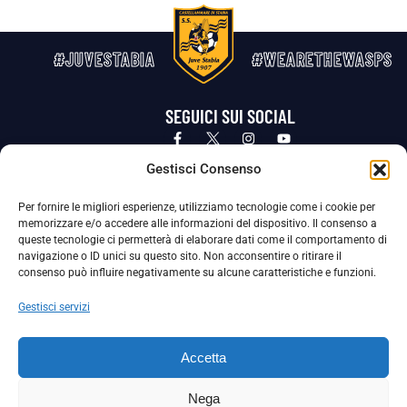
#JUVESTABIA
#WEARETHEWASPS
SEGUICI SUI SOCIAL
Privacy Policy
Cookie Policy
Termini e condizioni generali
Gestisci Consenso
Per fornire le migliori esperienze, utilizziamo tecnologie come i cookie per
La Società ha nominato il Responsabile della Protezione dei Dati Personali (DPO), figura specializzata che vigila sulle modalità
memorizzare e/o accedere alle informazioni del dispositivo. Il consenso a
adottate dalla nostra Società per tutelare i Suoi dati personali.
queste tecnologie ci permetterà di elaborare dati come il comportamento di
navigazione o ID unici su questo sito. Non acconsentire o ritirare il
Per contattare il DPO può scrivere a
consenso può influire negativamente su alcune caratteristiche e funzioni.
dpo@ssjuvestabia.it
Gestisci servizi
Può contattare sempre
dpo@ssjuvestabia.it
Accetta
anche per quanto riguarda la normativa vigente in materia di Whistleblowing.
Nega
La Società ha inoltre adottato un proprio Codice Etico, consultabile al seguente link: