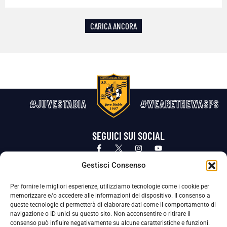
CARICA ANCORA
#JUVESTABIA
#WEARETHEWASPS
SEGUICI SUI SOCIAL
Privacy Policy
Cookie Policy
Termini e condizioni generali
Gestisci Consenso
Per fornire le migliori esperienze, utilizziamo tecnologie come i cookie per
La Società ha nominato il Responsabile della Protezione dei Dati Personali (DPO), figura specializzata che vigila sulle modalità
memorizzare e/o accedere alle informazioni del dispositivo. Il consenso a
adottate dalla nostra Società per tutelare i Suoi dati personali.
queste tecnologie ci permetterà di elaborare dati come il comportamento di
navigazione o ID unici su questo sito. Non acconsentire o ritirare il
Per contattare il DPO può scrivere a
consenso può influire negativamente su alcune caratteristiche e funzioni.