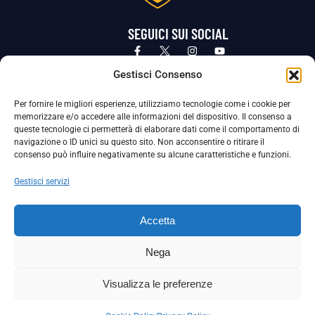
SEGUICI SUI SOCIAL
Privacy Policy
Cookie Policy
Termini e condizioni generali
Gestisci Consenso
Per fornire le migliori esperienze, utilizziamo tecnologie come i cookie per
La Società ha nominato il Responsabile della Protezione dei Dati Personali (DPO), figura specializzata che vigila sulle modalità
memorizzare e/o accedere alle informazioni del dispositivo. Il consenso a
adottate dalla nostra Società per tutelare i Suoi dati personali.
queste tecnologie ci permetterà di elaborare dati come il comportamento di
navigazione o ID unici su questo sito. Non acconsentire o ritirare il
Per contattare il DPO può scrivere a
consenso può influire negativamente su alcune caratteristiche e funzioni.
dpo@ssjuvestabia.it
Gestisci servizi
Può contattare sempre
dpo@ssjuvestabia.it
Accetta
anche per quanto riguarda la normativa vigente in materia di Whistleblowing.
Nega
La Società ha inoltre adottato un proprio Codice Etico, consultabile al seguente link:
Visualizza le preferenze
Scarica il Codice Etico