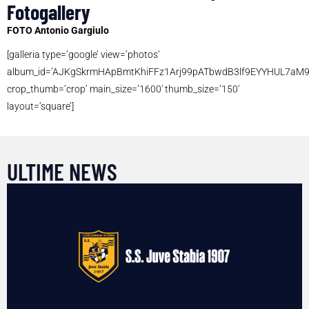
Fotogallery
FOTO Antonio Gargiulo
[galleria type=’google’ view=’photos’
album_id=’AJKgSkrmHApBmtKhiFFz1Arj99pATbwdB3lf9EYYHUL7aM
crop_thumb=’crop’ main_size=’1600′ thumb_size=’150′
layout=’square’]
ULTIME NEWS