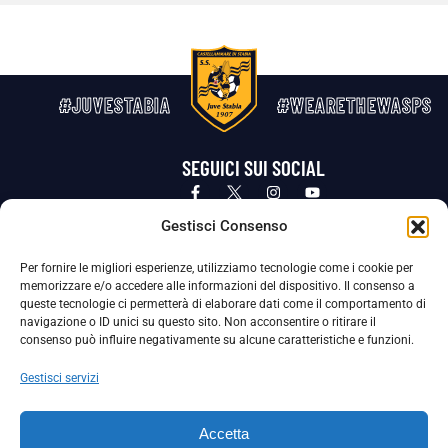
#JUVESTABIA
#WEARETHEWASPS
SEGUICI SUI SOCIAL
Privacy Policy
Cookie Policy
Termini e condizioni generali
Gestisci Consenso
Per fornire le migliori esperienze, utilizziamo tecnologie come i cookie per
La Società ha nominato il Responsabile della Protezione dei Dati Personali (DPO), figura specializzata che vigila sulle modalità
memorizzare e/o accedere alle informazioni del dispositivo. Il consenso a
adottate dalla nostra Società per tutelare i Suoi dati personali.
queste tecnologie ci permetterà di elaborare dati come il comportamento di
navigazione o ID unici su questo sito. Non acconsentire o ritirare il
Per contattare il DPO può scrivere a
consenso può influire negativamente su alcune caratteristiche e funzioni.
dpo@ssjuvestabia.it
Gestisci servizi
Può contattare sempre
dpo@ssjuvestabia.it
Accetta
anche per quanto riguarda la normativa vigente in materia di Whistleblowing.