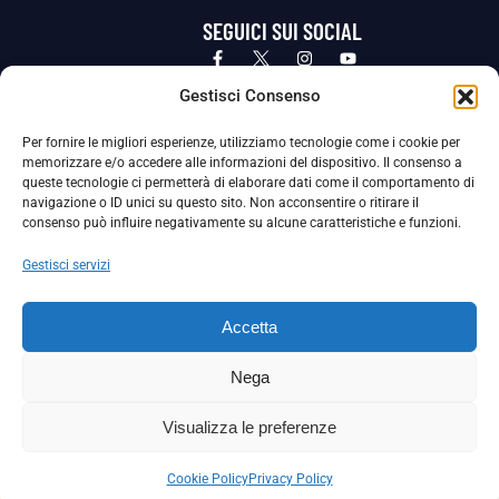
SEGUICI SUI SOCIAL
Privacy Policy
Cookie Policy
Termini e condizioni generali
Gestisci Consenso
Per fornire le migliori esperienze, utilizziamo tecnologie come i cookie per
La Società ha nominato il Responsabile della Protezione dei Dati Personali (DPO), figura specializzata che vigila sulle modalità
memorizzare e/o accedere alle informazioni del dispositivo. Il consenso a
adottate dalla nostra Società per tutelare i Suoi dati personali.
queste tecnologie ci permetterà di elaborare dati come il comportamento di
navigazione o ID unici su questo sito. Non acconsentire o ritirare il
Per contattare il DPO può scrivere a
consenso può influire negativamente su alcune caratteristiche e funzioni.
dpo@ssjuvestabia.it
Gestisci servizi
Può contattare sempre
dpo@ssjuvestabia.it
Accetta
anche per quanto riguarda la normativa vigente in materia di Whistleblowing.
Nega
La Società ha inoltre adottato un proprio Codice Etico, consultabile al seguente link:
Visualizza le preferenze
Scarica il Codice Etico
Cookie Policy
Privacy Policy
Copyright © 2024 – S.S. JUVE STABIA 1907 | P.IVA: 04246411211 | Tutti i diritti sono riservati | Made with
by
Rossi Web Media