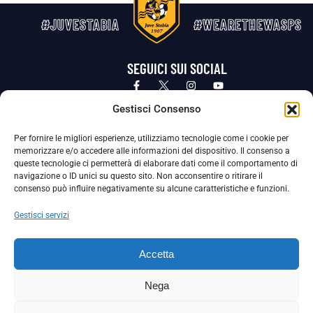
#JUVESTABIA
#WEARETHEWASPS
SEGUICI SUI SOCIAL
Privacy Policy
Cookie Policy
Termini e condizioni generali
Gestisci Consenso
Per fornire le migliori esperienze, utilizziamo tecnologie come i cookie per
La Società ha nominato il Responsabile della Protezione dei Dati Personali (DPO), figura specializzata che vigila sulle modalità
memorizzare e/o accedere alle informazioni del dispositivo. Il consenso a
adottate dalla nostra Società per tutelare i Suoi dati personali.
queste tecnologie ci permetterà di elaborare dati come il comportamento di
navigazione o ID unici su questo sito. Non acconsentire o ritirare il
Per contattare il DPO può scrivere a
consenso può influire negativamente su alcune caratteristiche e funzioni.
dpo@ssjuvestabia.it
Gestisci servizi
Può contattare sempre
dpo@ssjuvestabia.it
Accetta
anche per quanto riguarda la normativa vigente in materia di Whistleblowing.
Nega
La Società ha inoltre adottato un proprio Codice Etico, consultabile al seguente link: