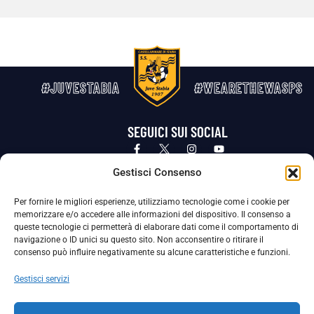
#JUVESTABIA
#WEARETHEWASPS
SEGUICI SUI SOCIAL
Privacy Policy
Cookie Policy
Termini e condizioni generali
Gestisci Consenso
Per fornire le migliori esperienze, utilizziamo tecnologie come i cookie per
La Società ha nominato il Responsabile della Protezione dei Dati Personali (DPO), figura specializzata che vigila sulle modalità
memorizzare e/o accedere alle informazioni del dispositivo. Il consenso a
adottate dalla nostra Società per tutelare i Suoi dati personali.
queste tecnologie ci permetterà di elaborare dati come il comportamento di
navigazione o ID unici su questo sito. Non acconsentire o ritirare il
Per contattare il DPO può scrivere a
consenso può influire negativamente su alcune caratteristiche e funzioni.
dpo@ssjuvestabia.it
Gestisci servizi
Può contattare sempre
dpo@ssjuvestabia.it