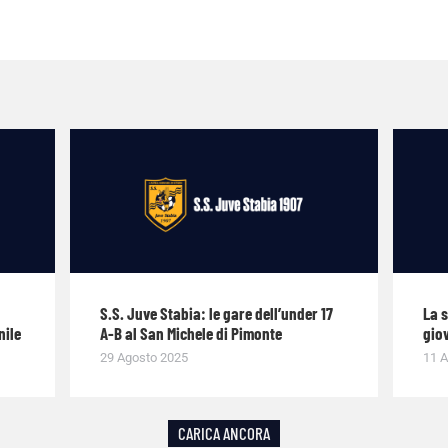
S.S. Juve Stabia: le gare dell’under 17
La 
nile
A-B al San Michele di Pimonte
giov
29 Agosto 2025
11 A
CARICA ANCORA