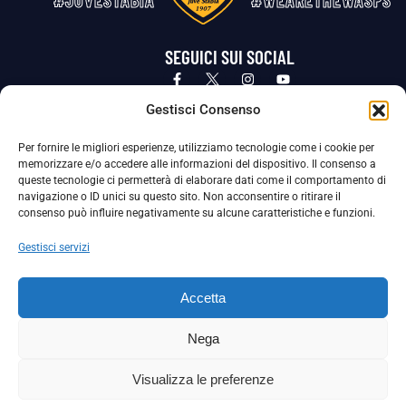
#JUVESTABIA
#WEARETHEWASPS
SEGUICI SUI SOCIAL
Privacy Policy
Cookie Policy
Termini e condizioni generali
Gestisci Consenso
Per fornire le migliori esperienze, utilizziamo tecnologie come i cookie per
La Società ha nominato il Responsabile della Protezione dei Dati Personali (DPO), figura specializzata che vigila sulle modalità
memorizzare e/o accedere alle informazioni del dispositivo. Il consenso a
adottate dalla nostra Società per tutelare i Suoi dati personali.
queste tecnologie ci permetterà di elaborare dati come il comportamento di
navigazione o ID unici su questo sito. Non acconsentire o ritirare il
Per contattare il DPO può scrivere a
consenso può influire negativamente su alcune caratteristiche e funzioni.
dpo@ssjuvestabia.it
Gestisci servizi
Può contattare sempre
dpo@ssjuvestabia.it
Accetta
anche per quanto riguarda la normativa vigente in materia di Whistleblowing.
Nega
La Società ha inoltre adottato un proprio Codice Etico, consultabile al seguente link:
Visualizza le preferenze
Scarica il Codice Etico