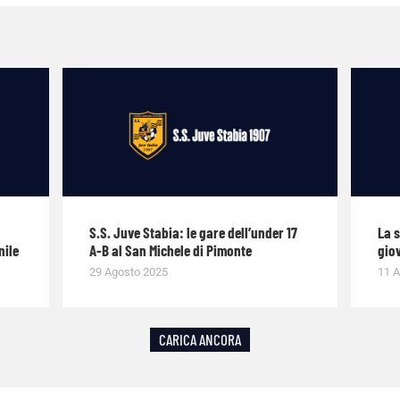
S.S. Juve Stabia: le gare dell’under 17
La 
nile
A-B al San Michele di Pimonte
giov
29 Agosto 2025
11 A
CARICA ANCORA