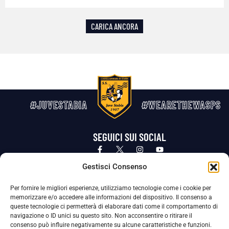
CARICA ANCORA
#JUVESTABIA
#WEARETHEWASPS
SEGUICI SUI SOCIAL
Privacy Policy
Cookie Policy
Termini e condizioni generali
Gestisci Consenso
Per fornire le migliori esperienze, utilizziamo tecnologie come i cookie per
La Società ha nominato il Responsabile della Protezione dei Dati Personali (DPO), figura specializzata che vigila sulle modalità
memorizzare e/o accedere alle informazioni del dispositivo. Il consenso a
adottate dalla nostra Società per tutelare i Suoi dati personali.
queste tecnologie ci permetterà di elaborare dati come il comportamento di
navigazione o ID unici su questo sito. Non acconsentire o ritirare il
Per contattare il DPO può scrivere a
consenso può influire negativamente su alcune caratteristiche e funzioni.