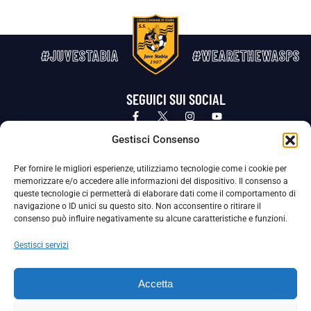
#JUVESTABIA
#WEARETHEWASPS
SEGUICI SUI SOCIAL
Privacy Policy
Cookie Policy
Termini e condizioni generali
Gestisci Consenso
Per fornire le migliori esperienze, utilizziamo tecnologie come i cookie per
La Società ha nominato il Responsabile della Protezione dei Dati Personali (DPO), figura specializzata che vigila sulle modalità
memorizzare e/o accedere alle informazioni del dispositivo. Il consenso a
adottate dalla nostra Società per tutelare i Suoi dati personali.
queste tecnologie ci permetterà di elaborare dati come il comportamento di
navigazione o ID unici su questo sito. Non acconsentire o ritirare il
Per contattare il DPO può scrivere a
consenso può influire negativamente su alcune caratteristiche e funzioni.
dpo@ssjuvestabia.it
Gestisci servizi
Può contattare sempre
dpo@ssjuvestabia.it
Accetta
anche per quanto riguarda la normativa vigente in materia di Whistleblowing.