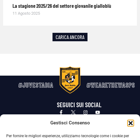
La stagione 2025/26 del settore giovanile gialloblù
11 Agosto 2025
CARICA ANCORA
#JUVESTABIA
#WEARETHEWASPS
SEGUICI SUI SOCIAL
Privacy Policy
Cookie Policy
Termini e condizioni generali
Gestisci Consenso
Per fornire le migliori esperienze, utilizziamo tecnologie come i cookie per
La Società ha nominato il Responsabile della Protezione dei Dati Personali (DPO), figura specializzata che vigila sulle modalità