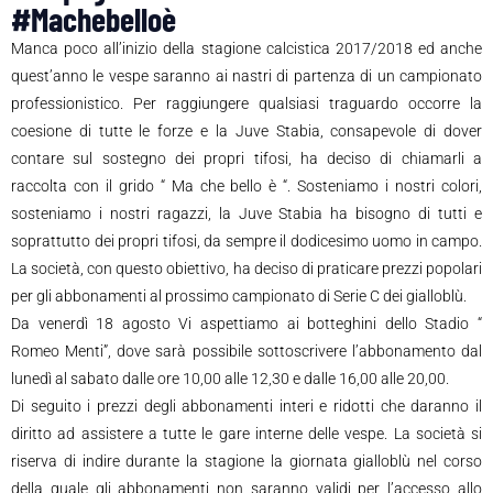
#Machebelloè
Manca poco all’inizio della stagione calcistica 2017/2018 ed anche
quest’anno le vespe saranno ai nastri di partenza di un campionato
professionistico. Per raggiungere qualsiasi traguardo occorre la
coesione di tutte le forze e la Juve Stabia, consapevole di dover
contare sul sostegno dei propri tifosi, ha deciso di chiamarli a
raccolta con il grido “ Ma che bello è “. Sosteniamo i nostri colori,
sosteniamo i nostri ragazzi, la Juve Stabia ha bisogno di tutti e
soprattutto dei propri tifosi, da sempre il dodicesimo uomo in campo.
La società, con questo obiettivo, ha deciso di praticare prezzi popolari
per gli abbonamenti al prossimo campionato di Serie C dei gialloblù.
Da venerdì 18 agosto Vi aspettiamo ai botteghini dello Stadio “
Romeo Menti”, dove sarà possibile sottoscrivere l’abbonamento dal
lunedì al sabato dalle ore 10,00 alle 12,30 e dalle 16,00 alle 20,00.
Di seguito i prezzi degli abbonamenti interi e ridotti che daranno il
diritto ad assistere a tutte le gare interne delle vespe. La società si
riserva di indire durante la stagione la giornata gialloblù nel corso
della quale gli abbonamenti non saranno validi per l’accesso allo