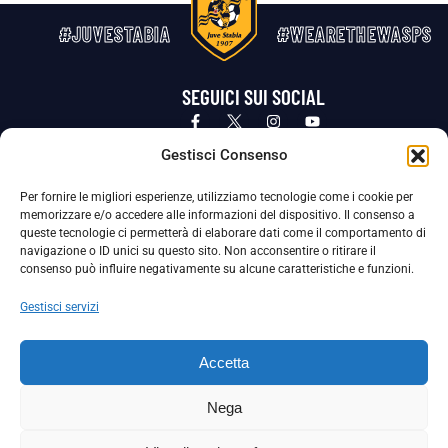
#JUVESTABIA
#WEARETHEWASPS
SEGUICI SUI SOCIAL
Privacy Policy
Cookie Policy
Termini e condizioni generali
Gestisci Consenso
Per fornire le migliori esperienze, utilizziamo tecnologie come i cookie per
La Società ha nominato il Responsabile della Protezione dei Dati Personali (DPO), figura specializzata che vigila sulle modalità
memorizzare e/o accedere alle informazioni del dispositivo. Il consenso a
adottate dalla nostra Società per tutelare i Suoi dati personali.
queste tecnologie ci permetterà di elaborare dati come il comportamento di
navigazione o ID unici su questo sito. Non acconsentire o ritirare il
Per contattare il DPO può scrivere a
consenso può influire negativamente su alcune caratteristiche e funzioni.
dpo@ssjuvestabia.it
Gestisci servizi
Può contattare sempre
dpo@ssjuvestabia.it
Accetta
anche per quanto riguarda la normativa vigente in materia di Whistleblowing.
Nega
La Società ha inoltre adottato un proprio Codice Etico, consultabile al seguente link: