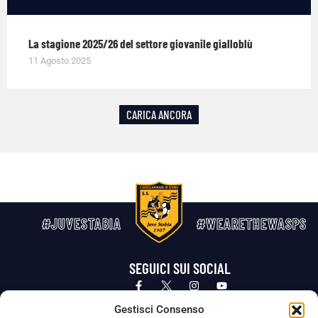
La stagione 2025/26 del settore giovanile gialloblù
11 Agosto 2025
CARICA ANCORA
#JUVESTABIA
#WEARETHEWASPS
SEGUICI SUI SOCIAL
Privacy Policy
Cookie Policy
Termini e condizioni generali
Gestisci Consenso