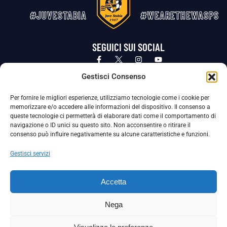
#JUVESTABIA
#WEARETHEWASPS
SEGUICI SUI SOCIAL
Privacy Policy
Cookie Policy
Termini e condizioni generali
Gestisci Consenso
Per fornire le migliori esperienze, utilizziamo tecnologie come i cookie per
La Società ha nominato il Responsabile della Protezione dei Dati Personali (DPO), figura specializzata che vigila sulle modalità
memorizzare e/o accedere alle informazioni del dispositivo. Il consenso a
adottate dalla nostra Società per tutelare i Suoi dati personali.
queste tecnologie ci permetterà di elaborare dati come il comportamento di
navigazione o ID unici su questo sito. Non acconsentire o ritirare il
Per contattare il DPO può scrivere a
consenso può influire negativamente su alcune caratteristiche e funzioni.
dpo@ssjuvestabia.it
Gestisci servizi
Può contattare sempre
dpo@ssjuvestabia.it
Accetta
anche per quanto riguarda la normativa vigente in materia di Whistleblowing.
Nega
La Società ha inoltre adottato un proprio Codice Etico, consultabile al seguente link: