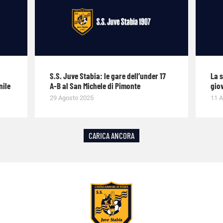
S.S. Juve Stabia: le gare dell’under 17
La 
nile
A-B al San Michele di Pimonte
giov
29 Agosto 2025
11 A
CARICA ANCORA