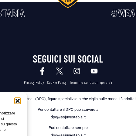
TABIA
#WEA
SEGUICI SUI SOCIAL
Privacy Policy
Cookie Policy
Termini e condizioni generali
 dei Dati Personali (DPO), figura specializzata che vigila sulle modalità adottate 
Per contattare il DPO può scrivere a
emorizzare
dpo@ssjuvestabia.it
 ci
i su questo
Può contattare sempre
cune
dpo@ssjuvestabia.it