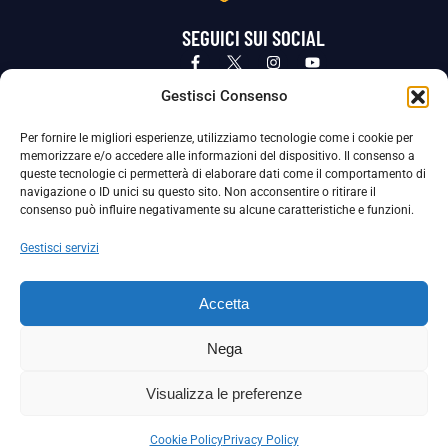
SEGUICI SUI SOCIAL
Privacy Policy
Cookie Policy
Termini e condizioni generali
Gestisci Consenso
Per fornire le migliori esperienze, utilizziamo tecnologie come i cookie per
La Società ha nominato il Responsabile della Protezione dei Dati Personali (DPO), figura specializzata che vigila sulle modalità
memorizzare e/o accedere alle informazioni del dispositivo. Il consenso a
adottate dalla nostra Società per tutelare i Suoi dati personali.
queste tecnologie ci permetterà di elaborare dati come il comportamento di
navigazione o ID unici su questo sito. Non acconsentire o ritirare il
Per contattare il DPO può scrivere a
consenso può influire negativamente su alcune caratteristiche e funzioni.
dpo@ssjuvestabia.it
Gestisci servizi
Può contattare sempre
dpo@ssjuvestabia.it
Accetta
anche per quanto riguarda la normativa vigente in materia di Whistleblowing.
Nega
La Società ha inoltre adottato un proprio Codice Etico, consultabile al seguente link:
Visualizza le preferenze
Scarica il Codice Etico
Cookie Policy
Privacy Policy
Copyright © 2024 – S.S. JUVE STABIA 1907 | P.IVA: 04246411211 | Tutti i diritti sono riservati | Made with
by
Rossi Web Media