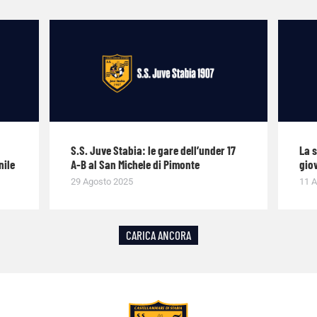
S.S. Juve Stabia: le gare dell’under 17
La 
nile
A-B al San Michele di Pimonte
giov
29 Agosto 2025
11 A
CARICA ANCORA