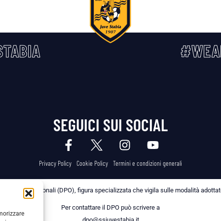
TABIA
#WEA
SEGUICI SUI SOCIAL
Privacy Policy
Cookie Policy
Termini e condizioni generali
 dei Dati Personali (DPO), figura specializzata che vigila sulle modalità adottate 
Per contattare il DPO può scrivere a
emorizzare
dpo@ssjuvestabia.it