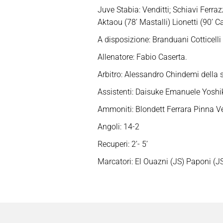
Juve Stabia: Venditti; Schiavi Ferra
Aktaou (78’ Mastalli) Lionetti (90’ C
A disposizione:
Branduani Cotticelli 
Allenatore: Fabio Caserta.
Arbitro: Alessandro Chindemi della s
Assistenti: Daisuke Emanuele Yoshik
Ammoniti: Blondett Ferrara Pinna Ven
Angoli: 14-2
Recuperi: 2’- 5’
Marcatori: El Ouazni (JS) Paponi (J