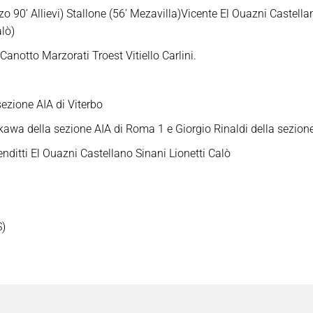
zzo 90’ Allievi) Stallone (56’ Mezavilla)Vicente El Ouazni Castel
alò)
Canotto Marzorati Troest Vitiello Carlini.
ezione AIA di Viterbo
awa della sezione AIA di Roma 1 e Giorgio Rinaldi della sezion
ditti El Ouazni Castellano Sinani Lionetti Calò
S)