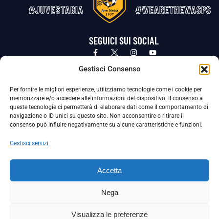
#JUVESTABIA
#WEARETHEWASPS
SEGUICI SUI SOCIAL
Privacy Policy
Cookie Policy
Termini e condizioni generali
Gestisci Consenso
Per fornire le migliori esperienze, utilizziamo tecnologie come i cookie per
La Società ha nominato il Responsabile della Protezione dei Dati Personali (DPO), figura specializzata che vigila sulle modalità
memorizzare e/o accedere alle informazioni del dispositivo. Il consenso a
adottate dalla nostra Società per tutelare i Suoi dati personali.
queste tecnologie ci permetterà di elaborare dati come il comportamento di
navigazione o ID unici su questo sito. Non acconsentire o ritirare il
Per contattare il DPO può scrivere a
consenso può influire negativamente su alcune caratteristiche e funzioni.
dpo@ssjuvestabia.it
Gestisci servizi
Può contattare sempre
dpo@ssjuvestabia.it
Accetta
anche per quanto riguarda la normativa vigente in materia di Whistleblowing.
Nega
La Società ha inoltre adottato un proprio Codice Etico, consultabile al seguente link:
Visualizza le preferenze
Scarica il Codice Etico