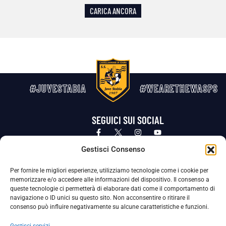
CARICA ANCORA
#JUVESTABIA
#WEARETHEWASPS
SEGUICI SUI SOCIAL
Privacy Policy
Cookie Policy
Termini e condizioni generali
Gestisci Consenso
Per fornire le migliori esperienze, utilizziamo tecnologie come i cookie per
La Società ha nominato il Responsabile della Protezione dei Dati Personali (DPO), figura specializzata che vigila sulle modalità
memorizzare e/o accedere alle informazioni del dispositivo. Il consenso a
adottate dalla nostra Società per tutelare i Suoi dati personali.
queste tecnologie ci permetterà di elaborare dati come il comportamento di
navigazione o ID unici su questo sito. Non acconsentire o ritirare il
Per contattare il DPO può scrivere a
consenso può influire negativamente su alcune caratteristiche e funzioni.
dpo@ssjuvestabia.it