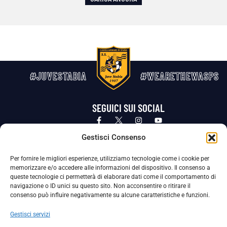
#JUVESTABIA
#WEARETHEWASPS
SEGUICI SUI SOCIAL
Privacy Policy
Cookie Policy
Termini e condizioni generali
Gestisci Consenso
Per fornire le migliori esperienze, utilizziamo tecnologie come i cookie per
La Società ha nominato il Responsabile della Protezione dei Dati Personali (DPO), figura specializzata che vigila sulle modalità
memorizzare e/o accedere alle informazioni del dispositivo. Il consenso a
adottate dalla nostra Società per tutelare i Suoi dati personali.
queste tecnologie ci permetterà di elaborare dati come il comportamento di
navigazione o ID unici su questo sito. Non acconsentire o ritirare il
Per contattare il DPO può scrivere a
consenso può influire negativamente su alcune caratteristiche e funzioni.
dpo@ssjuvestabia.it
Gestisci servizi
Può contattare sempre