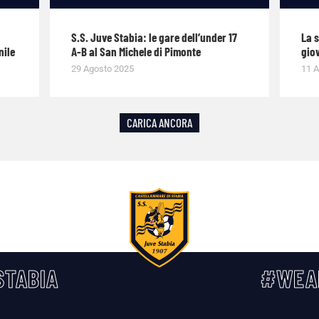
S.S. Juve Stabia: le gare dell’under 17
La 
nile
A-B al San Michele di Pimonte
giov
29 Agosto 2025
11 A
CARICA ANCORA
TABIA
#WEA