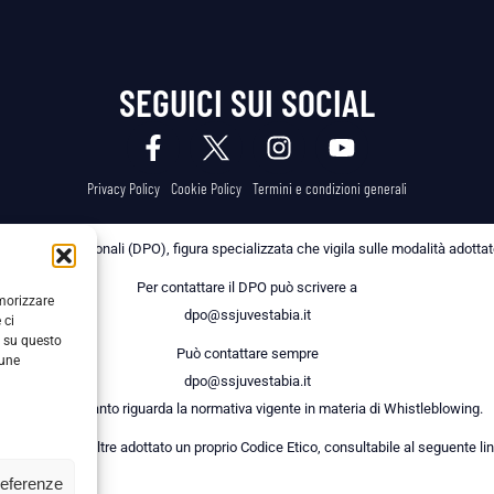
SEGUICI SUI SOCIAL
Privacy Policy
Cookie Policy
Termini e condizioni generali
 dei Dati Personali (DPO), figura specializzata che vigila sulle modalità adottate 
Per contattare il DPO può scrivere a
emorizzare
dpo@ssjuvestabia.it
 ci
i su questo
Può contattare sempre
cune
dpo@ssjuvestabia.it
anche per quanto riguarda la normativa vigente in materia di Whistleblowing.
a Società ha inoltre adottato un proprio Codice Etico, consultabile al seguente lin
referenze