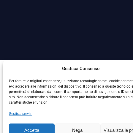
La Società ha nominato il Responsabile della Protezione
Gestisci Consenso
Per fornire le migliori esperienze, utilizziamo tecnologie come i cookie per m
e/o accedere alle informazioni del dispositivo. Il consenso a queste tecnologie
permetterà di elaborare dati come il comportamento di navigazione o ID unic
sito. Non acconsentire o ritirare il consenso può influire negativamente su al
caratteristiche e funzioni.
Gestisci servizi
L
Accetta
Nega
Visualizza le p